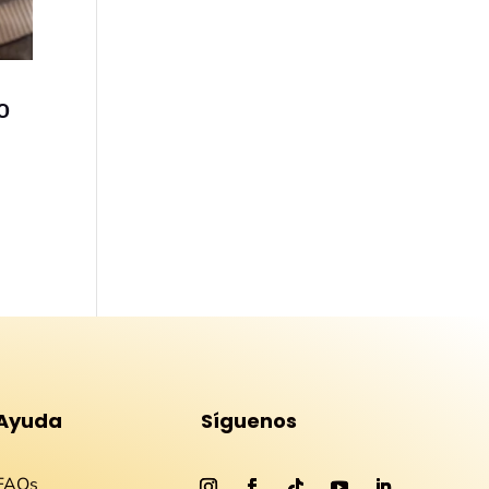
o
Ayuda
Síguenos
FAQs